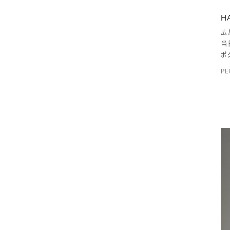
H
広
当
ポ
PE