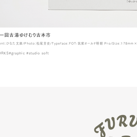
一回古湯ゆけむり古本市
ient:ひなた文庫/Photo:松尾芳史/Typeface:FOT-筑紫オールド明朝 Pro/Size:178mm
ORKS
#graphic #studio soft