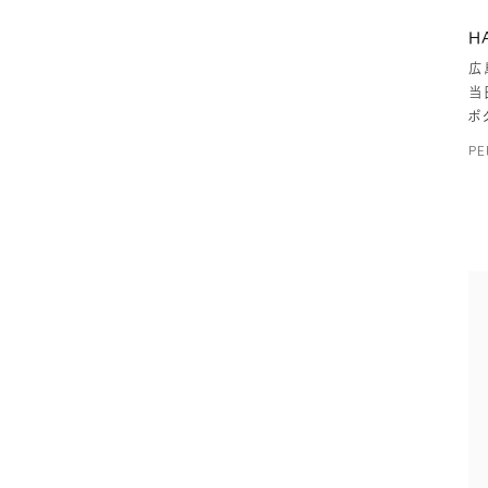
H
広
当
ポ
PE